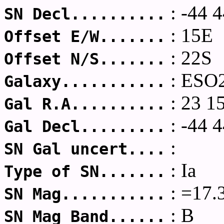
: -44 4
SN Decl..........
: 15E
Offset E/W.......
: 22S
Offset N/S.......
: ESO
Galaxy...........
: 23 1
Gal R.A..........
: -44 4
Gal Decl.........
:
SN Gal uncert....
: Ia
Type of SN.......
: =17.
SN Mag...........
: B
SN Mag Band......