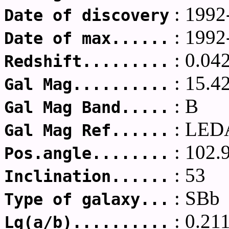
: 1992
Date of discovery
: 1992
Date of max......
: 0.04
Redshift.........
: 15.4
Gal Mag..........
: B
Gal Mag Band.....
: LED
Gal Mag Ref......
: 102.
Pos.angle........
: 53
Inclination......
: SBb
Type of galaxy...
: 0.21
Lg(a/b)..........