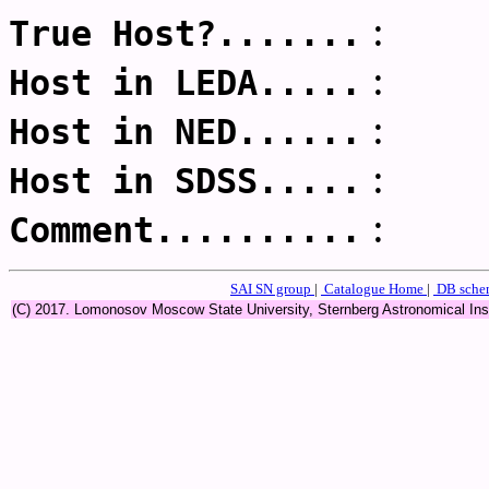
:
True Host?.......
:
Host in LEDA.....
:
Host in NED......
:
Host in SDSS.....
:
Comment..........
SAI SN group
|
Catalogue Home
|
DB sch
(C) 2017. Lomonosov Moscow State University, Sternberg Astronomical In