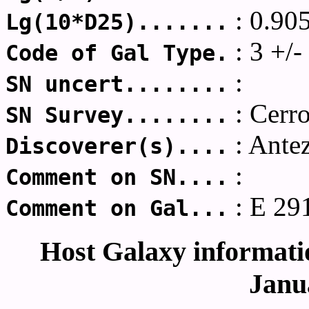
: 0.90
Lg(10*D25).......
: 3 +/-
Code of Gal Type.
:
SN uncert........
: Cerr
SN Survey........
: Ante
Discoverer(s)....
:
Comment on SN....
: E 29
Comment on Gal...
Host Galaxy informatio
Janu