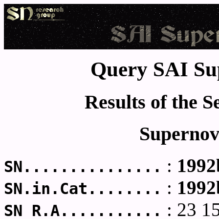
Query SAI Su
Results of the 
Supernov
:
1992
SN...............
:
1992
SN.in.Cat........
: 23 1
SN R.A...........